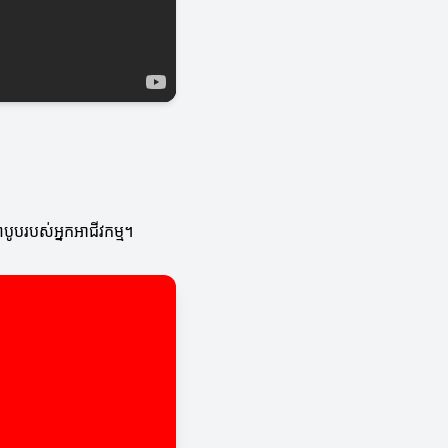
ូបរបស់អ្នកអាជីវកម្ម។