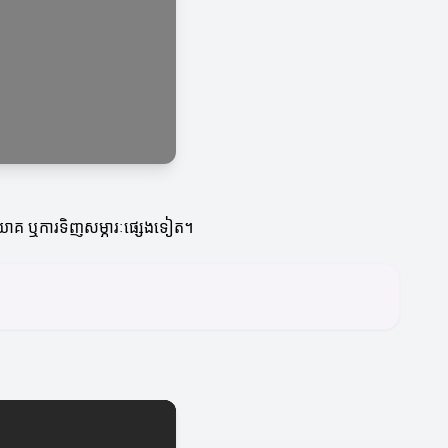
ិនិយោគ ឬការទិញសម្ភារៈផ្សេងទៀត។