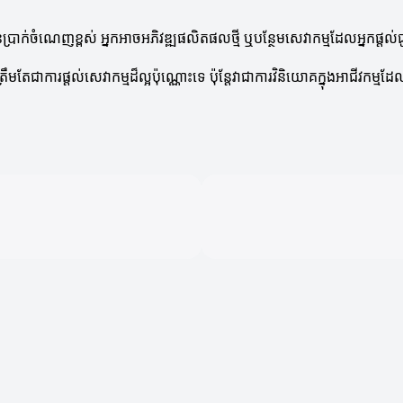
នប្រាក់ចំណេញខ្ពស់ អ្នកអាចអភិវឌ្ឍផលិតផលថ្មី ឬបន្ថែមសេវាកម្មដែលអ្នកផ្តល់
តែជាការផ្តល់សេវាកម្មដ៏ល្អប៉ុណ្ណោះទេ ប៉ុន្តែវាជាការវិនិយោគក្នុងអាជីវកម្