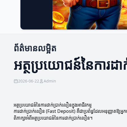
ព័ត៌មានលម្អិត
អត្ថប្រយោជន៍នៃការដាក់
2026-06-22
Admin
អត្ថប្រយោជន៍នៃការដាក់ប្រាក់លឿនក្នុងអាជីវកម្ម
ការដាក់ប្រាក់លឿន (Fast Deposit) គឺជាប្រព័ន្ធដែលអនុញ្ញាតឱ្យអ្នក
ពិភាក្សាអំពីអត្ថប្រយោជន៍នៃការដាក់ប្រាក់លឿន។