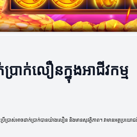
ប្រាក់លឿនក្នុងអាជីវកម្ម
ប្រើប្រាស់អាចដាក់ប្រាក់បានយ៉ាងលឿន និងមានសុវត្ថិភាព។ វាមានអត្ថប្រយោជន៍