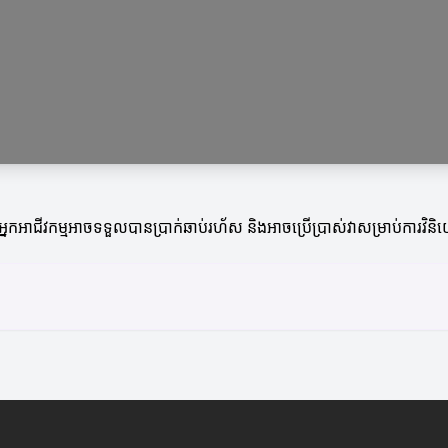
។ អ្នកអាជីវកម្មអាចទទួលបានប្រាក់ឆាប់រហ័ស និងអាចប្រើប្រាស់វាសម្រាប់ការវ