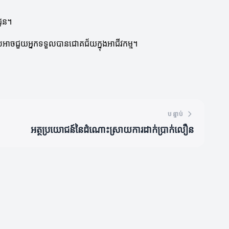
ជូន។
មដែលអាចជួយអ្នកទទួលបានជោគជ័យក្នុងអាជីវកម្ម។
បន្ទាប់
អត្ថប្រយោជន៍នៃដំណោះស្រាយការដាក់ប្រាក់លឿន