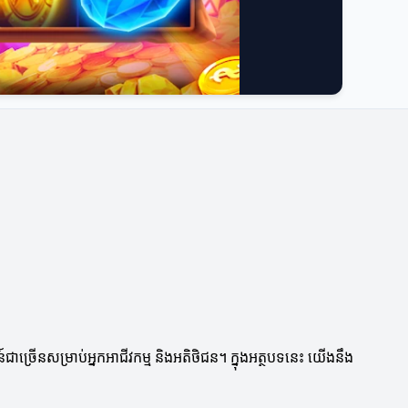
ជាច្រើនសម្រាប់អ្នកអាជីវកម្ម និងអតិថិជន។ ក្នុងអត្ថបទនេះ យើងនឹង