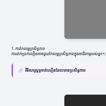
1. ការកែលម្អប្រសិទ្ធភាព
ការដាក់ប្រាក់លឿនអាចជួយកែលម្អប្រសិទ្ធភាពក្នុងអាជីវកម្មរបស់អ្នក
🔗
វិធីសាស្ត្រទូទាត់លឿនដែលមានប្រសិទ្ធភាព