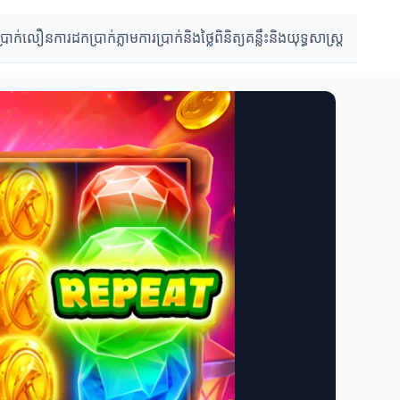
ប្រាក់លឿន
ការដកប្រាក់ភ្លាម
ការប្រាក់និងថ្លៃពិនិត្យ
គន្លឹះនិងយុទ្ធសាស្រ្ត