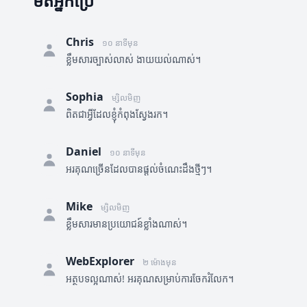
មតិអ្នកប្រើ
Chris
១០ នាទីមុន
ខ្លឹមសារច្បាស់លាស់ ងាយយល់ណាស់។
Sophia
ម្សិលមិញ
ពិតជាអ្វីដែលខ្ញុំកំពុងស្វែងរក។
Daniel
១០ នាទីមុន
អរគុណច្រើនដែលបានផ្តល់ចំណេះដឹងថ្មីៗ។
Mike
ម្សិលមិញ
ខ្លឹមសារមានប្រយោជន៍ខ្លាំងណាស់។
WebExplorer
២ ម៉ោងមុន
អត្ថបទល្អណាស់! អរគុណសម្រាប់ការចែករំលែក។