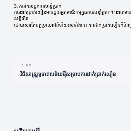
3. ការកែលម្អភាពសន្សំប្រាក់
ការដាក់ប្រាក់លឿនអាចជួយអ្នកអាជីវកម្មក្នុងការសន្សំប្រាក់។ ដោយមា
សន្និសីទ
ដោយសារតែអត្ថប្រយោជន៍ទាំងអស់ទាំងនេះ ការដាក់ប្រាក់លឿនគឺមិនត្រឹម
មុន
វិធីសាស្ត្រទូទាត់សម័យថ្មីសម្រាប់ការដាក់ប្រាក់លឿន