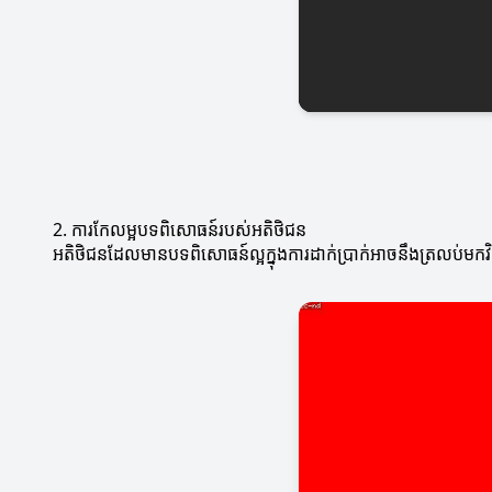
2. ការកែលម្អបទពិសោធន៍របស់អតិថិជន
អតិថិជនដែលមានបទពិសោធន៍ល្អក្នុងការដាក់ប្រាក់អាចនឹងត្រលប់មក