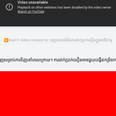
▶
Watch Video related to: អត្ថប្រយោជន៍នៃការដាក់ប្រាក់លឿនក្នុងអាជីវកម្ម
វិញសម្រាប់ការទិញនៅពេលក្រោយ។ ការដាក់ប្រាក់លឿនអាចជួយបង្កើនកម្រិតកាប