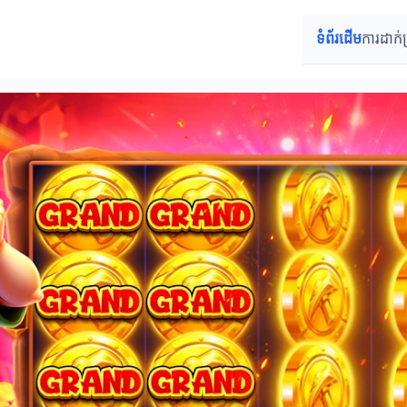
ទំព័រដើម
ការដាក់