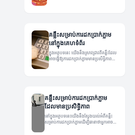
ប្រសិទ្ធិភាពសម្រាប់ការដកប្រាក់ភ្លាម។
គន្លឹះសម្រាប់ការដកប្រាក់ភ្លាម
នៅក្នុងគេហទំព័រ
ក្នុងអត្ថបទនេះ យើងនឹងស្រាវជ្រាវពីគន្លឹះដែល
អាចធ្វើឱ្យការដកប្រាក់ភ្លាមមានប្រសិទ្ធិភាព
និងសុវត្ថិភាព។
គន្លឹះសម្រាប់ការដកប្រាក់ភ្លាម
ដែលមានប្រសិទ្ធិភាព
នៅក្នុងអត្ថបទនេះយើងនឹងស្វែងយល់អំពីគន្លឹះ
សម្រាប់ការដកប្រាក់ភ្លាមដើម្បីធានាថាអ្នកអាច
ទទួលបានប្រាក់របស់អ្នកឆាប់រហ័ស និងមាន
ប្រសិទ្ធភាព។