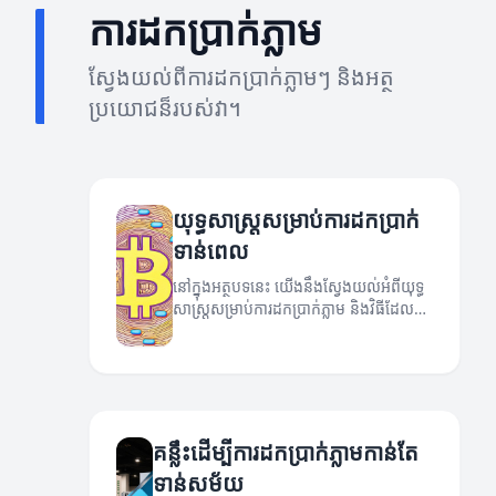
ការដកប្រាក់ភ្លាម
ស្វែងយល់ពីការដកប្រាក់ភ្លាមៗ និងអត្ថ
ប្រយោជន៏របស់វា។
យុទ្ធសាស្រ្តសម្រាប់ការដកប្រាក់
ទាន់ពេល
នៅក្នុងអត្ថបទនេះ យើងនឹងស្វែងយល់អំពីយុទ្ធ
សាស្រ្តសម្រាប់ការដកប្រាក់ភ្លាម និងវិធីដែល
បណ្ដាលឱ្យមានប្រសិទ្ធភាព។
គន្លឹះដើម្បីការដកប្រាក់ភ្លាមកាន់តែ
ទាន់សម័យ