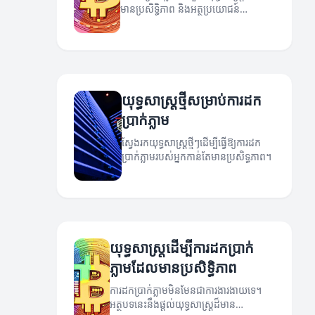
មានប្រសិទ្ធិភាព និងអត្ថប្រយោជន៍
សំខាន់ៗ។
យុទ្ធសាស្រ្តថ្មីសម្រាប់ការដក
ប្រាក់ភ្លាម
ស្វែងរកយុទ្ធសាស្រ្តថ្មីៗដើម្បីធ្វើឱ្យការដក
ប្រាក់ភ្លាមរបស់អ្នកកាន់តែមានប្រសិទ្ធភាព។
យុទ្ធសាស្រ្តដើម្បីការដកប្រាក់
ភ្លាមដែលមានប្រសិទ្ធិភាព
ការដកប្រាក់ភ្លាមមិនមែនជាការងារងាយទេ។
អត្ថបទនេះនឹងផ្ដល់យុទ្ធសាស្រ្តដ៏មាន