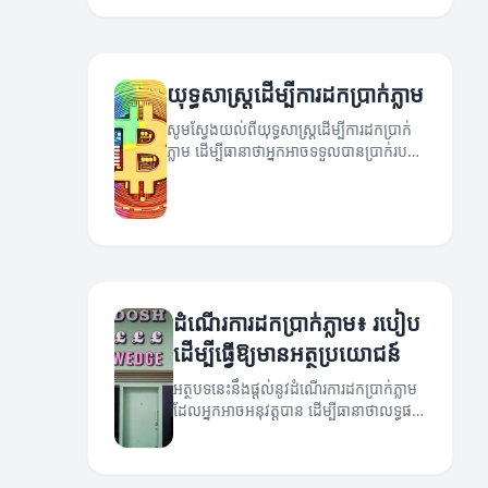
យុទ្ធសាស្រ្តដើម្បីការដកប្រាក់ភ្លាម
សូមស្វែងយល់ពីយុទ្ធសាស្រ្តដើម្បីការដកប្រាក់
ភ្លាម ដើម្បីធានាថាអ្នកអាចទទួលបានប្រាក់របស់
អ្នកនៅពេលដែលអ្នកត្រូវការពិតៗ។
ដំណើរការដកប្រាក់ភ្លាម៖ របៀប
ដើម្បីធ្វើឱ្យមានអត្ថប្រយោជន៍
អត្ថបទនេះនឹងផ្តល់នូវដំណើរការដកប្រាក់ភ្លាម
ដែលអ្នកអាចអនុវត្តបាន ដើម្បីធានាថាលទ្ធផល
មានអត្ថប្រយោជន៍។