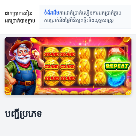
ដាក់ប្រាក់លឿន
ទំព័រដើម
ការដាក់ប្រាក់លឿន
ការដកប្រាក់ភ្លាម
ដកប្រាក់បានភ្លាម
ការប្រាក់និងថ្លៃពិនិត្យ
គន្លឹះនិងយុទ្ធសាស្រ្ត
បញ្ជីប្រភេទ