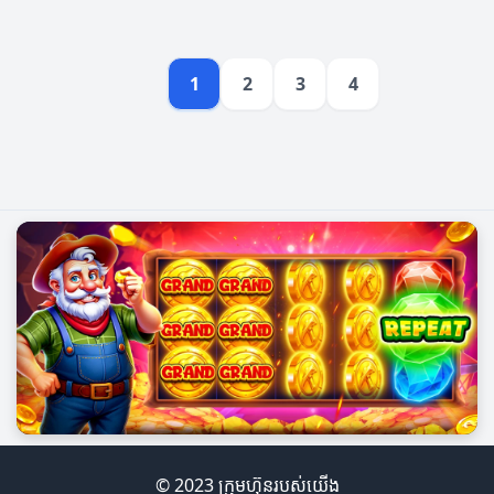
1
2
3
4
© 2023 ក្រុមហ៊ុនរបស់យើង