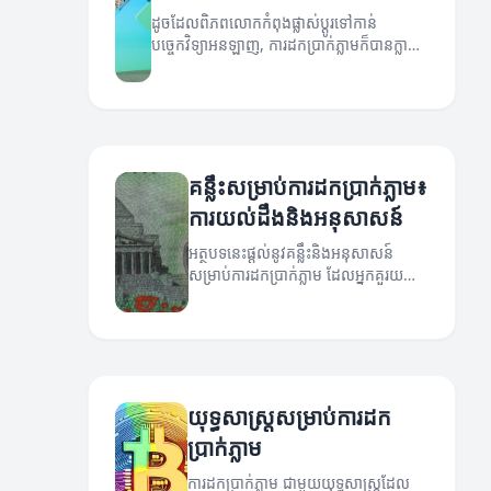
ដូចដែលពិភពលោកកំពុងផ្លាស់ប្តូរទៅកាន់
បច្ចេកវិទ្យាអនឡាញ, ការដកប្រាក់ភ្លាមក៏បានក្លាយ
ជា​ការមានសារៈសំខាន់។ អត្ថបទនេះនឹងពិភាក្សាពី
គន្លឹះក្រៅសំណុំខ្លឹមសារ និងការប្រើប្រាស់បច្ចេកវិទ្យា
ថ្មីៗ។
គន្លឹះសម្រាប់ការដកប្រាក់ភ្លាម៖
ការយល់ដឹងនិងអនុសាសន៍
អត្ថបទនេះផ្តល់នូវគន្លឹះនិងអនុសាសន៍
សម្រាប់ការដកប្រាក់ភ្លាម ដែលអ្នកគួរយល់
ដឹង។
យុទ្ធសាស្រ្តសម្រាប់ការដក
ប្រាក់ភ្លាម
ការដកប្រាក់ភ្លាម ជាមួយយុទ្ធសាស្រ្តដែល