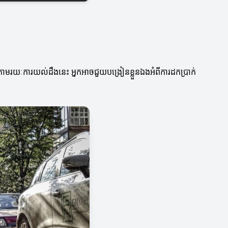
 តាមរយៈការយល់ដឹងនេះ អ្នកអាចជួយបង្រៀនខ្លួនឯងអំពីការដកប្រាក់