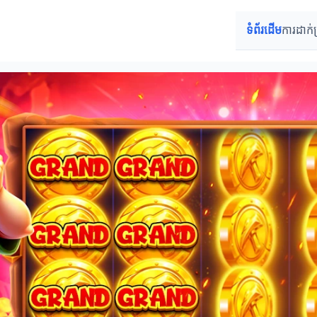
ទំព័រដើម
ការដាក់