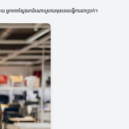
អ្វីមួយ អ្នកអាចស្វែងរកដំណោះស្រាយមុនពេលធ្វើការដកប្រាក់។