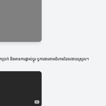
ារដកប្រាក់ និងមានការផ្លាស់ប្តូរ ឬការងារតាមជំហានដែលងាយស្រួល។