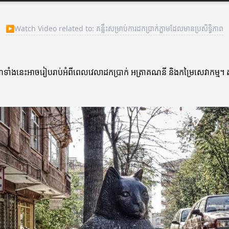
▶
Watch Video related to: គន្លឹះសម្រាប់ការដកប្រាក់ភ្លាមដែលមានប្រសិទ្ធិភាព
ណ្ឌទាំងនេះអាចរៀបរាប់អំពីពេលវេលាដកប្រាក់ អត្រាគណនី និងកម្រៃសេវាកម្ម។