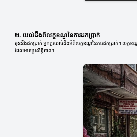
២. យល់ដឹងពីលក្ខខណ្ឌនៃការដកប្រាក់
មុននឹងដកប្រាក់ អ្នកគួរយល់ដឹងអំពីលក្ខខណ្ឌនៃការដកប្រាក់។ លក្ខខ
ដែលមានប្រសិទ្ធិភាព។