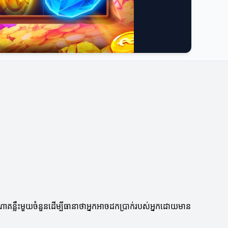
ព
ណាគន្លឹះមួយចំនួនដើម្បីធានាថាអ្នកអាចដកប្រាក់របស់អ្នកដោយមាន