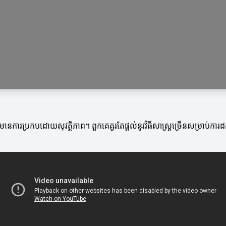
និងមានការប្រកបដោយសុវត្ថិភាព។ ពួកគេគួរតែផ្តល់នូវវិធីសាស្រ្តច្រើនសម្រាប់ក