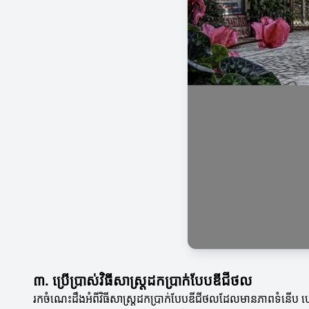
៣. ប្រើប្រាស់វិធីសាស្រ្តដកប្រាក់បែបឌីជីថល
រកចំណេះដឹងអំពីវិធីសាស្រ្តដកប្រាក់បែបឌីជីថលដែលមានភាពទំនើប ហ