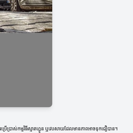
ារប្រើប្រាស់កម្មវិធីស្មាតហ្វូន ឬវេបសាយដែលមានភាពអាចទុកជឿបាន។