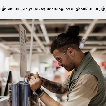
 ដើម្បីធានាថាមានប្រាក់គ្រប់គ្រាន់សម្រាប់ការដកប្រាក់។ នៅក្នុងករណីមានបញ្ហា