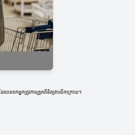
ែលលោកអ្នកត្រូវការត្រួតពិនិត្យវាលើកក្រោយ។