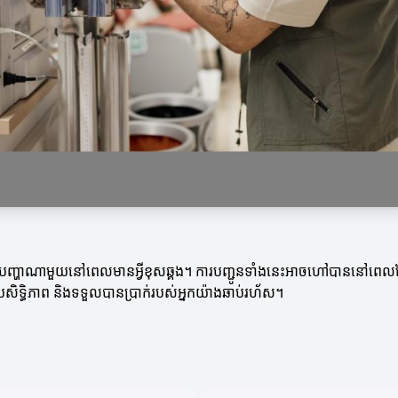
ៀសវាងបញ្ហាណាមួយនៅពេលមានអ្វីខុសឆ្គង។ ការបញ្ជូនទាំងនេះអាចហៅបាននៅពេលដ
រសិទ្ធិភាព និងទទួលបានប្រាក់របស់អ្នកយ៉ាងឆាប់រហ័ស។