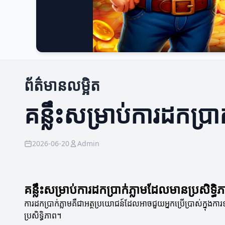
ព័ត៌មានលម្អិត
គន្លឹះសម្រាប់ការដកប្រា
2026-06-20
Admin
គន្លឹះសម្រាប់ការដកប្រាក់ភ្លាមដែលមានប្រសិទ្ធិ
ការដកប្រាក់ភ្លាមគឺជាអត្ថប្រយោជន៍ដែលអាចជួយអ្នកប្រើប្រាស់ក្នុង
ប្រសិទ្ធិភាព។