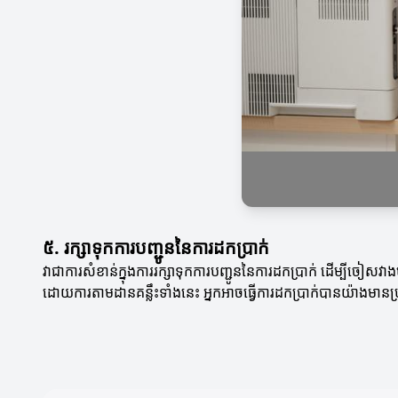
៥. រក្សាទុកការបញ្ជូននៃការដកប្រាក់
វាជាការសំខាន់ក្នុងការរក្សាទុកការបញ្ជូននៃការដកប្រាក់ ដើម្បីច
ដោយការតាមដានគន្លឹះទាំងនេះ អ្នកអាចធ្វើការដកប្រាក់បានយ៉ាងមានប្