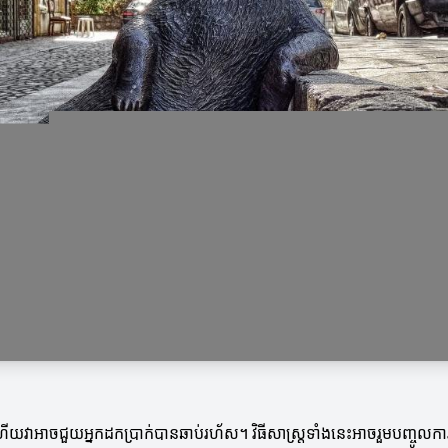
ើយវាអាចជួយអ្នកដកប្រាក់បានឆាប់រហ័ស។ វិធីសាស្រ្តទាំងនេះអាចរួមបញ្ចូលក