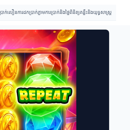
ប្រាក់លឿន
ការដកប្រាក់ភ្លាម
ការប្រាក់និងថ្លៃពិនិត្យ
គន្លឹះនិងយុទ្ធសាស្រ្ត