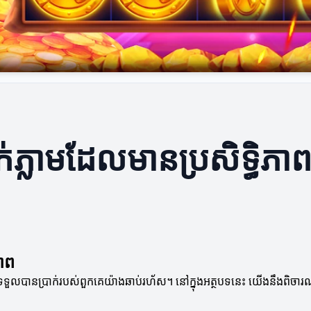
ក់ភ្លាមដែលមានប្រសិទ្ធិភា
ភាព
ការទទួលបានប្រាក់របស់ពួកគេយ៉ាងឆាប់រហ័ស។ នៅក្នុងអត្ថបទនេះ យើងនឹងពិចារ