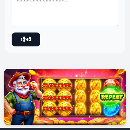
ផ្ញើមតិ