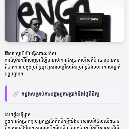
វិធីសាស្ត្រដើម្បីបង្កើនភាពរហ័ស
ការ​ស្វែងរក​វិធីសាស្ត្រ​ដើម្បី​ធានាថាការដកប្រាក់រហ័សគឺមិនបាច់មានការ
ពិបាក។ តាមក្នុងប្រព័ន្ធខ្លះ អ្នកអាចជ្រើសរើសប្រព័ន្ធដែលមានការបញ្ជាក់
បន្តបន្ទាន់។
🔗
គន្លងសម្រាប់ការបង្ហាញការប្រាក់និងថ្លៃពិនិត្យ
សេចក្តីសន្និដ្ឋាន
ក្នុងការដកប្រាក់ភ្លាម អ្នកត្រូវតែគិតពីគន្លឹះនិងអនុសាសន៍ដែលយើងបាន
ពិភាក្សាឡើងវិញ។ ការយល់ដឹងពីប្រព័ន្ធ ទំនាក់ទំនង និងវិធីសាស្ត្រដើម្បី