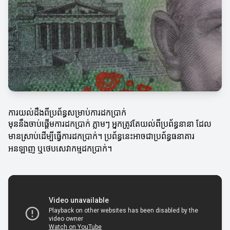
ការយល់ដឹងពីប្រព័ន្ធសម្រាប់ការដកប្រាក់
មុននឹងចាប់ផ្តើមការដកប្រាក់ ភ្លាមៗ អ្នកត្រូវតែយល់ពីប្រព័ន្ធនានា ដែល
មានស្រាប់ដើម្បីធ្វើការដកប្រាក់។ ប្រព័ន្ធនេះអាចជាប្រព័ន្ធធនាគារ
អនឡាញ ឬថេបសេវាកម្មដកប្រាក់។