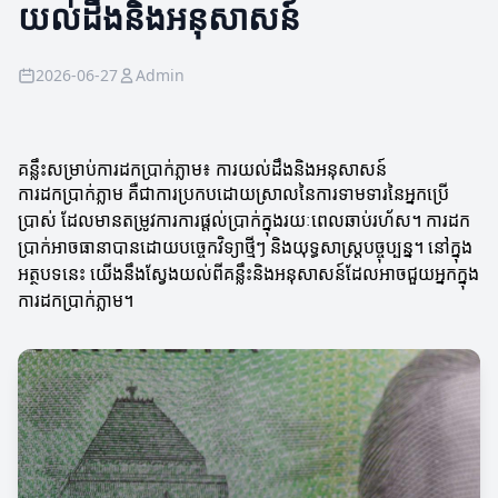
យល់ដឹងនិងអនុសាសន៍
2026-06-27
Admin
គន្លឹះសម្រាប់ការដកប្រាក់ភ្លាម៖ ការយល់ដឹងនិងអនុសាសន៍
ការដកប្រាក់ភ្លាម គឺជាការប្រកបដោយស្រាលនៃការទាមទារនៃអ្នកប្រើ
ប្រាស់ ដែលមានតម្រូវការការផ្តល់ប្រាក់ក្នុងរយៈពេលឆាប់រហ័ស។ ការដក
ប្រាក់អាចធានាបានដោយបច្ចេកវិទ្យាថ្មីៗ និងយុទ្ធសាស្រ្តបច្ចុប្បន្ន។ នៅក្នុង
អត្ថបទនេះ យើងនឹងស្វែងយល់ពីគន្លឹះនិងអនុសាសន៍ដែលអាចជួយអ្នកក្នុង
ការដកប្រាក់ភ្លាម។