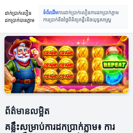
ដាក់ប្រាក់លឿន
ទំព័រដើម
ការដាក់ប្រាក់លឿន
ការដកប្រាក់ភ្លាម
ដកប្រាក់បានភ្លាម
ការប្រាក់និងថ្លៃពិនិត្យ
គន្លឹះនិងយុទ្ធសាស្រ្ត
ព័ត៌មានលម្អិត
គន្លឹះសម្រាប់ការដកប្រាក់ភ្លាម៖ ការ