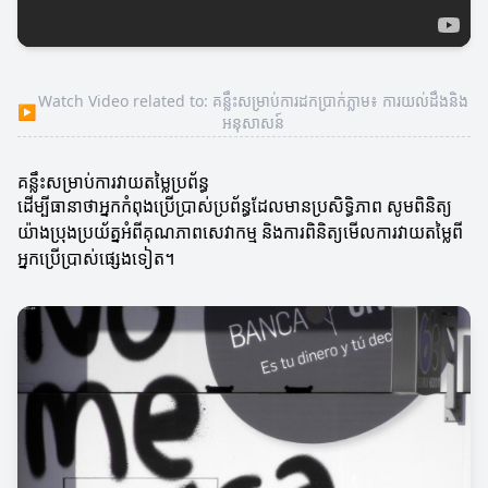
Watch Video related to: គន្លឹះសម្រាប់ការដកប្រាក់ភ្លាម៖ ការយល់ដឹងនិង
▶
អនុសាសន៍
គន្លឹះសម្រាប់ការវាយតម្លៃប្រព័ន្ធ
ដើម្បីធានាថាអ្នកកំពុងប្រើប្រាស់ប្រព័ន្ធដែលមានប្រសិទ្ធិភាព សូមពិនិត្យ
យ៉ាងប្រុងប្រយ័ត្នអំពីគុណភាពសេវាកម្ម និងការពិនិត្យមើលការវាយតម្លៃពី
អ្នកប្រើប្រាស់ផ្សេងទៀត។