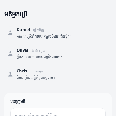
មតិអ្នកប្រើ
Daniel
ម្សិលមិញ
អរគុណច្រើនដែលបានផ្តល់ចំណេះដឹងថ្មីៗ។
Olivia
២ ម៉ោងមុន
ខ្លឹមសារមានប្រយោជន៍ខ្លាំងណាស់។
Chris
១០ នាទីមុន
ពិតជាអ្វីដែលខ្ញុំកំពុងស្វែងរក។
បញ្ចេញមតិ