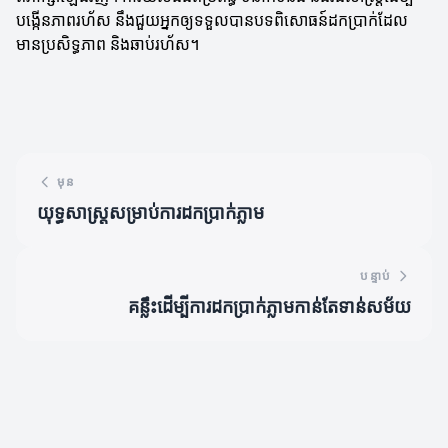
បង្កើនភាពរហ័ស នឹងជួយអ្នកឲ្យទទួលបានបទពិសោធន៍ដកប្រាក់ដែល
មានប្រសិទ្ធភាព និងឆាប់រហ័ស។
មុន
យុទ្ធសាស្រ្តសម្រាប់ការដកប្រាក់ភ្លាម
បន្ទាប់
គន្លឹះដើម្បីការដកប្រាក់ភ្លាមកាន់តែទាន់សម័យ