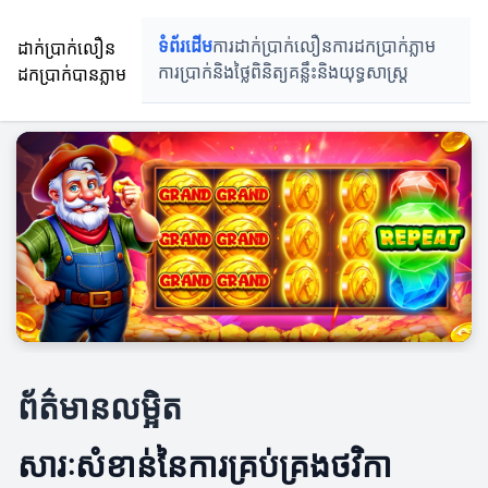
ដាក់ប្រាក់លឿន
ទំព័រដើម
ការដាក់ប្រាក់លឿន
ការដកប្រាក់ភ្លាម
ដកប្រាក់បានភ្លាម
ការប្រាក់និងថ្លៃពិនិត្យ
គន្លឹះនិងយុទ្ធសាស្រ្ត
ព័ត៌មានលម្អិត
សារៈសំខាន់នៃការគ្រប់គ្រងថវិកា