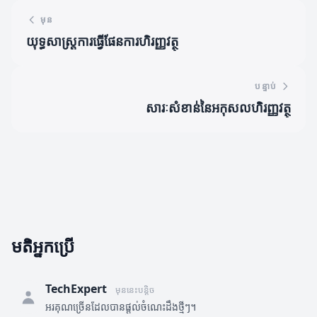
មុន
យុទ្ធសាស្ត្រការធ្វើផែនការហិរញ្ញវត្ថុ
បន្ទាប់
សារៈសំខាន់នៃអកុសលហិរញ្ញវត្ថុ
មតិអ្នកប្រើ
TechExpert
មុននេះបន្តិច
អរគុណច្រើនដែលបានផ្តល់ចំណេះដឹងថ្មីៗ។