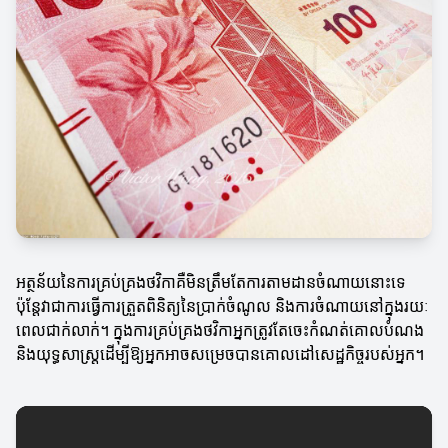
អត្ថន័យនៃការគ្រប់គ្រងថវិកាគឺមិនត្រឹមតែការតាមដានចំណាយនោះទេ
ប៉ុន្តែវាជាការធ្វើការត្រួតពិនិត្យនៃប្រាក់ចំណូល និងការចំណាយនៅក្នុងរយៈ
ពេលជាក់លាក់។ ក្នុងការគ្រប់គ្រងថវិកាអ្នកត្រូវតែចេះកំណត់គោលបំណង
និងយុទ្ធសាស្ត្រ​ដើម្បីឱ្យអ្នកអាចសម្រេចបានគោលដៅសេដ្ឋកិច្ចរបស់អ្នក។