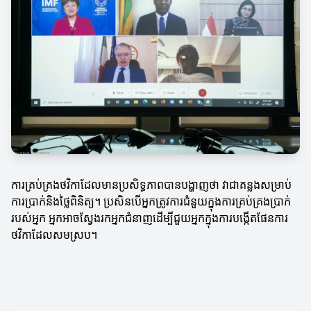
ការគ្រប់គ្រងថវិកាដែលមានប្រសិទ្ធភាពបានបង្ហាញថា វាជាគន្លងសម្រាប់
ការប្រាក់និងថ្លៃពិនិត្យ។ ប្រសិនបើអ្នកត្រូវការជំនួយក្នុងការគ្រប់គ្រងប្រាក់
របស់អ្នក អ្នកអាចស្វែងរកអ្នកជំនាញដើម្បីជួយអ្នកក្នុងការបង្កើតផែនការ
ថវិកាដែលសមស្រប។