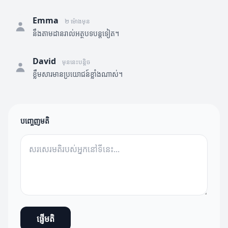
Emma
២ ម៉ោងមុន
នឹងតាមដានរាល់អត្ថបទបន្តទៀត។
David
មុននេះបន្តិច
ខ្លឹមសារមានប្រយោជន៍ខ្លាំងណាស់។
បញ្ចេញមតិ
ផ្ញើមតិ