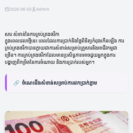
2026-06-03
Admin
សារៈសំខាន់នៃការគ្រប់គ្រងថវិកា
ក្នុងពេលវេលាថ្មីនេះ ពេលដែលការប្រាក់និងថ្លៃពិនិត្យកំពុងកើនឡើង ការ
គ្រប់គ្រងថវិកាបានក្លាយជាការសំខាន់សម្រាប់គ្រួសារនិងអាជីវកម្មជា
ច្រើន។ ការគ្រប់គ្រងថវិកាដែលមានប្រសិទ្ធភាពអាចជួយអ្នកក្នុងការ
បង្ហាញពីកម្រិតនៃការចំណាយ និងការប្រាក់របស់អ្នក។
🔗
ចំណេះដឹងសំខាន់សម្រាប់ការដកប្រាក់ភ្លាម