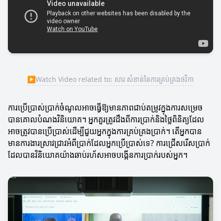
▶
Watch Video related to: សារៈសំខាន់នៃការគ្រប់គ្រងថវិកា
ការប្រើប្រាស់ប្រាក់ចំណូលអាចធ្វើឱ្យមានភាពជាប់តម្រូវក្នុងការសម្រេច
បានគោលបំណងវិនិយោគ។ អ្នកគួរត្រូវដឹងពីការប្រាក់និងថ្លៃពិនិត្យដែល
អាចត្រូវបានប្រើប្រាស់ដើម្បីជួយអ្នកក្នុងការគ្រប់គ្រងប្រាក់។ តើអ្នកបាន
មានការងារស្រាវជ្រាវអំពីប្រាក់ដែលអ្នកប្រើប្រាស់ទេ? ការជ្រើសរើសប្រាក់
ដែលបានវិនិយោគយ៉ាងឆាប់រហ័សអាចបង្កើនការប្រាក់របស់អ្នក។