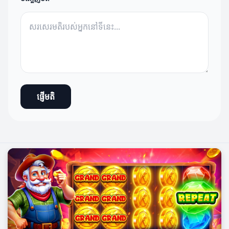
ផ្ញើមតិ