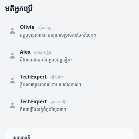
មតិអ្នកប្រើ
Olivia
ម្សិលមិញ
អត្ថបទល្អណាស់! អរគុណសម្រាប់ការចែករំលែក។
Alex
មុននេះបន្តិច
នឹងតាមដានរាល់អត្ថបទបន្តទៀត។
TechExpert
ម្សិលមិញ
ខ្លឹមសារច្បាស់លាស់ ងាយយល់ណាស់។
TechExpert
មុននេះបន្តិច
ពិតជាអ្វីដែលខ្ញុំកំពុងស្វែងរក។
បញ្ចេញមតិ