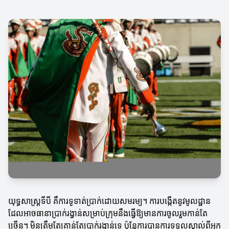
យុទ្ធសាស្រ្តទីបី គឺការទូទាត់ប្រាក់ដោយសមរម្យ។ ការបង្កើតនូវមូលដ្ឋាន
ដែលអាចធានាប្រាក់រង្វាន់សម្រាប់ក្រុមនឹងធ្វើឱ្យមានការចូលរួមកាន់តែ
ច្រើន។ មិនត្រឹមតែគ្រាន់តែប្រាក់រង្វាន់ទេ ប៉ុន្តែការបានការទទួលស្គាល់ពីអ្នក