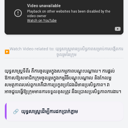
Watch Video related to: យុទ្ធសាស្រ្តមានប្រសិទ្ធភាពសម្រាប់ការបង្កើតការ
▶
ចូលរួមនៃក្រុម
យុទ្ធសាស្រ្តទីពីរ គឺការចូលរួមក្នុងសកម្មភាពបណ្តុះបណ្តាល។ ការផ្តល់
ឱកាសឱ្យសមាជិកក្រុមចូលរួមក្នុងកម្មវិធីបណ្តុះបណ្តាល និងកែលម្អ
សមត្ថភាពរបស់ពួកគេគឺជាការប្រកួតប្រជែងដ៏មានប្រសិទ្ធភាព។ វា
អាចជួយធ្វើឱ្យក្រុមមានការទទួលខុសត្រូវ នឹងប្រោសប្រសិទ្ធភាពការងារ។
🔗
យុទ្ធសាស្រ្តដើម្បីការដកប្រាក់ភ្លាម