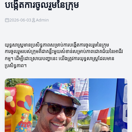
បង្កើតការចូលរួមនៃក្រុម
2026-06-03
Admin
យុទ្ធសាស្រ្តមានប្រសិទ្ធភាពសម្រាប់ការបង្កើតការចូលរួមនៃក្រុម
ការចូលរួមរបស់ក្រុមគឺជាគន្លឹះមួយសំខាន់សម្រាប់ភាពជោគជ័យនៃអាជីវ
កម្ម។ ដើម្បីដោះស្រាយបញ្ហានេះ យើងត្រូវការយុទ្ធសាស្រ្តដែលមាន
ប្រសិទ្ធភាព។