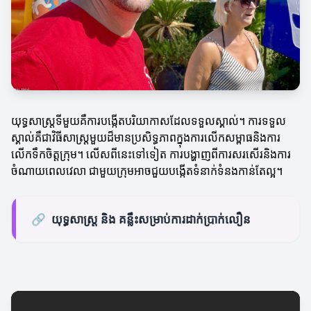
យុទ្ធសាស្រ្តទីមួយគឺការបង្កើតបរិយាកាសដែលទទួលស្គាល់។ ការទទួល
ស្គាល់គឺជាវិធីសាស្រ្តមួយដ៏មានប្រសិទ្ធភាពក្នុងការលើកសម្ពាធនិងការ
លើកទឹកចិត្តក្រុម។ លើសពីនេះទៅទៀត ការបង្ហាញពីការសរសើរនិងការ
ចំណាយពេលវេលា ជាមួយក្រុមអាចជួយបង្កើតទំនាក់ទំនងកាន់តែល្អ។
🔗
យុទ្ធសាស្ត្រ និង គន្លឹះសម្រាប់ការដាក់ប្រាក់លឿន