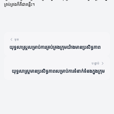
គ្រប់គ្រងក៏គឺជាគន្លឹះ។
មុន
យុទ្ធសាស្រ្តសម្រាប់ការគ្រប់គ្រងក្រុមយ៉ាងមានប្រសិទ្ធភាព
បន្ទាប់
យុទ្ធសាស្រ្តមានប្រសិទ្ធភាពសម្រាប់ការទំនាក់ទំនងក្នុងក្រុម