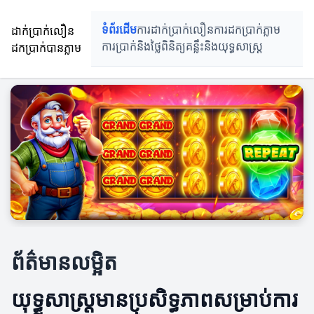
ដាក់ប្រាក់លឿន
ទំព័រដើម
ការដាក់ប្រាក់លឿន
ការដកប្រាក់ភ្លាម
ដកប្រាក់បានភ្លាម
ការប្រាក់និងថ្លៃពិនិត្យ
គន្លឹះនិងយុទ្ធសាស្រ្ត
ព័ត៌មានលម្អិត
យុទ្ធសាស្រ្តមានប្រសិទ្ធភាពសម្រាប់ការ