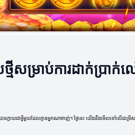
្មីសម្រាប់ការដាក់ប្រាក់
ឿនបានក្លាយជាអ្វីមួយដែលគ្មានអ្នកណាចាញ់។ ថ្ងៃនេះ យើងនឹងមើលទៅលើជម្រើស