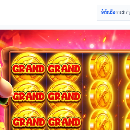
ទំព័រដើម
ការដាក់