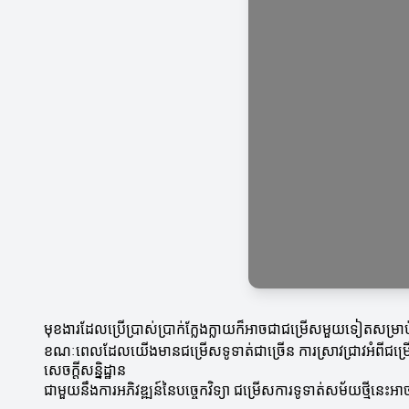
មុខងារដែលប្រើប្រាស់ប្រាក់ក្លែងក្លាយក៏អាចជាជម្រើសមួយទៀតសម្រា
ខណៈពេលដែលយើងមានជម្រើសទូទាត់ជាច្រើន ការស្រាវជ្រាវអំពីជម
សេចក្តីសន្និដ្ឋាន
ជាមួយនឹងការអភិវឌ្ឍន៍នៃបច្ចេកវិទ្យា ជម្រើសការទូទាត់សម័យថ្មីនេ