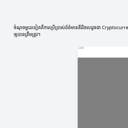
ចំណុចមួយទៀតគឺការប្រើប្រាស់ព័ត៌មានឌីជីថលដូចជា Cryptocurrency។ រូ
ឲ្យបានត្រឹមត្រូវ។