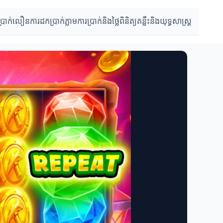
ប្រាក់លឿន
ការដកប្រាក់ភ្លាម
ការប្រាក់និងថ្លៃពិនិត្យ
គន្លឹះនិងយុទ្ធសាស្រ្ត