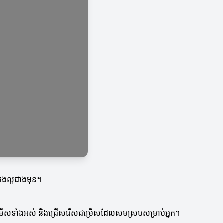
្រងល្អជាងមុន។
់ពីជម្រើសទាំងអស់ និងជ្រើសរើសជម្រើសដែលសមស្របសម្រាប់អ្នក។