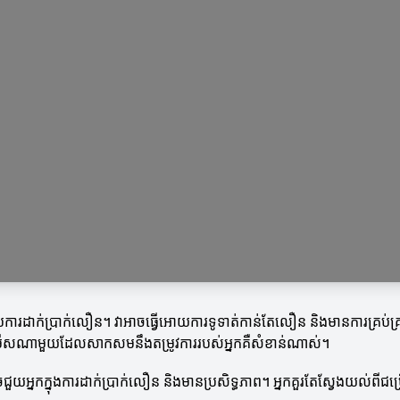
ប់ការដាក់ប្រាក់លឿន។ វាអាចធ្វើអោយការទូទាត់កាន់តែលឿន និងមានការគ្រប់គ
្រើសណាមួយដែលសាកសមនឹងតម្រូវការរបស់អ្នកគឺសំខាន់ណាស់។
ះអាចជួយអ្នកក្នុងការដាក់ប្រាក់លឿន និងមានប្រសិទ្ធភាព។ អ្នកគួរតែស្វែងយល