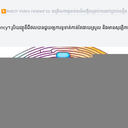
▶
Watch Video related to: ជម្រើសការទូទាត់សម័យថ្មីសម្រាប់ការដាក់ប្រាក់លឿន
បិយវត្ថុឌីជីថលបានជួយឲ្យការទូទាត់កាន់តែងាយស្រួល និងមានសុវត្ថិភាព។ ប៉ុន្តែ