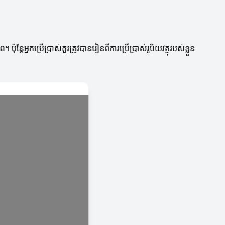
អ្នកប្រើប្រាស់គួរត្រូវបានរៀនពីការប្រើប្រាស់រូបិយវត្ថុរបស់ខ្លួន