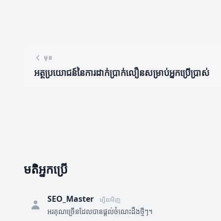
មុន
អត្ថប្រយោជន៍នៃការដាក់ប្រាក់លឿនសម្រាប់អ្នកប្រើប្រាស់
មតិអ្នកប្រើ
SEO_Master
ម្សិលមិញ
អរគុណច្រើនដែលបានផ្តល់ចំណេះដឹងថ្មីៗ។