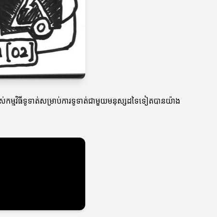
ស់កម្មវិធីទូទាត់សម្រាប់ការទូទាត់ជាមួយមនុស្សដទៃទៀតបានយ៉ាង