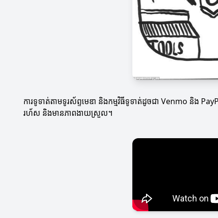
ការទូទាត់តាមទូរស័ព្ទមេឌា និងកម្មវិធីទូទាត់ដូចជា Venmo និង P
រហ័ស និងមានភាពងាយស្រួល។