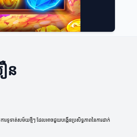
លឿន
ការទូទាត់សម័យថ្មីៗ ដែលអាចជួយបង្កើនប្រសិទ្ធភាពនៃការដាក់