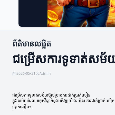
ព័ត៌មានលម្អិត
ជម្រើសការទូទាត់សម័យថ
2026-05-31
Admin
ជម្រើសការទូទាត់សម័យថ្មីសម្រាប់ការដាក់ប្រាក់លឿន
ក្នុងសម័យដែលបច្ចេកវិទ្យាកំពុងអភិវឌ្ឍយ៉ាងរហ័ស ការដាក់ប្រាក់ល
ប្រាក់លឿន។