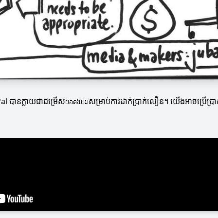
ayPal បានក្លាយជាជម្រើសยอดนิยมសម្រាប់ការដាក់ប្រាក់លឿន។ យើងអាចប្រើប្រា