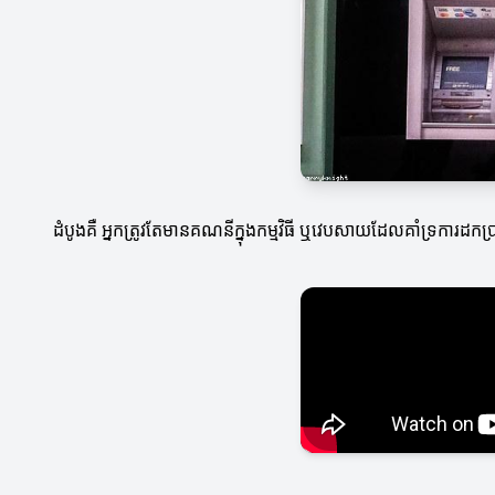
ដំបូងគឺ អ្នកត្រូវតែមានគណនីក្នុងកម្មវិធី ឬវេបសាយដែលគាំទ្រការដកប