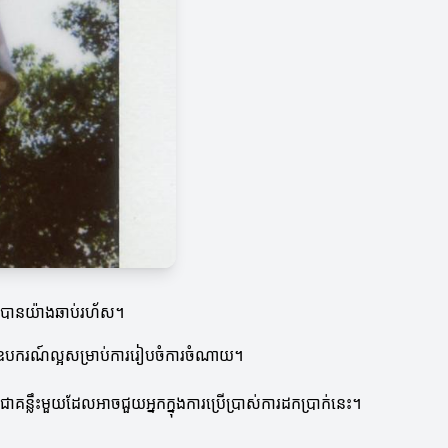
នានាបានយ៉ាងឆាប់រហ័ស។
មអាចជាឧបករណ៍ល្អសម្រាប់ការរៀបចំការចំណាយ។
គឺជាគន្លឹះមួយដែលអាចជួយអ្នកក្នុងការប្រើប្រាស់ការដកប្រាក់នេះ។