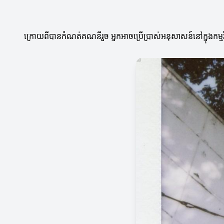
ក្រោយពីបានកំណត់គណនីរួច អ្នកអាចប្រើប្រាស់អនុសាសន៍នៅក្នុងកម្មវិធី