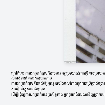
ក្រៅពីនេះ ការដកប្រាក់ភ្លាមក៏អាចមានអត្ថប្រយោជន៍ជាច្រើនសម្រាប់អ
សារសំខាន់នៃការដកប្រាក់ភ្លាម
ការដកប្រាក់ភ្លាមនឹងផ្តល់ឱ្យអ្នកនូវសេរ៉ុសសេរីភាពក្នុងការប្រើប្រា
ការរៀបចំក្នុងការដកប្រាក់
ដើម្បីធ្វើឱ្យការដកប្រាក់មានប្រសិទ្ធភាព អ្នកគួរតែពិចារណាទិញប្រាក់