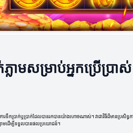
់ភ្លាមសម្រាប់អ្នកប្រើប្រាស់
លត្រូវការទឹកប្រាក់ឬប្រាក់ដែលបានរកបានយ៉ាងហោចណាស់។ វាជាវិធីដ៏មានប្រសិទ
់ភ្លាមដើម្បីទទួលបានផលប្រយោជន៍។