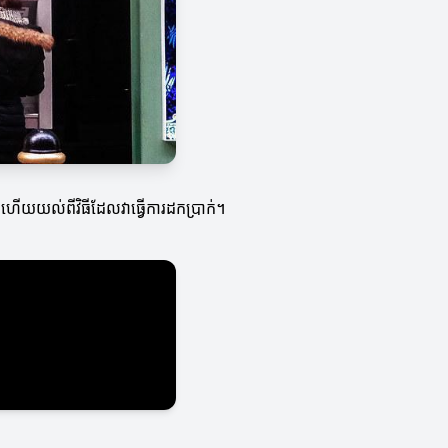
ោះ ហើយយល់ពីវិធីដែលវាធ្វើការដកប្រាក់។