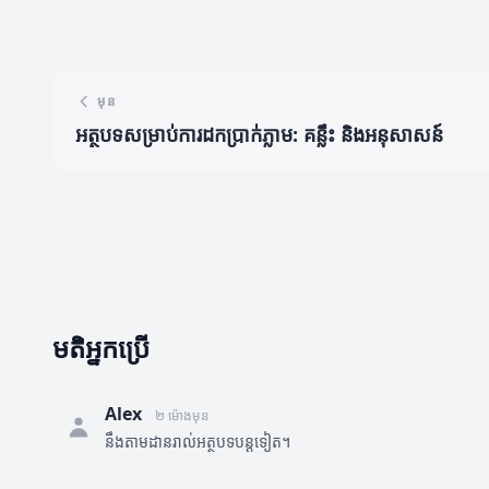
មុន
អត្ថបទសម្រាប់ការដកប្រាក់ភ្លាម: គន្លឹះ និងអនុសាសន៍
មតិអ្នកប្រើ
Alex
២ ម៉ោងមុន
នឹងតាមដានរាល់អត្ថបទបន្តទៀត។