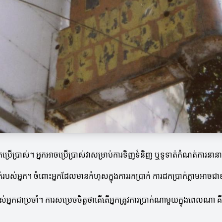
្នកប្រើប្រាស់។ អ្នកអាចប្រើប្រាស់វាសម្រាប់ការទិញទំនិញ ឬទូទាត់កំណត់ការ
ស់ប្រាក់របស់អ្នក។ ចំពោះអ្នកដែលមានកំហុសក្នុងការរកប្រាក់ ការដកប្រាក់ភ្លា
របស់អ្នកជាប្រចាំ។ ការសម្រេចចិត្តថាតើតើអ្នកត្រូវការប្រាក់ណាមួយក្នុងពេលណា 