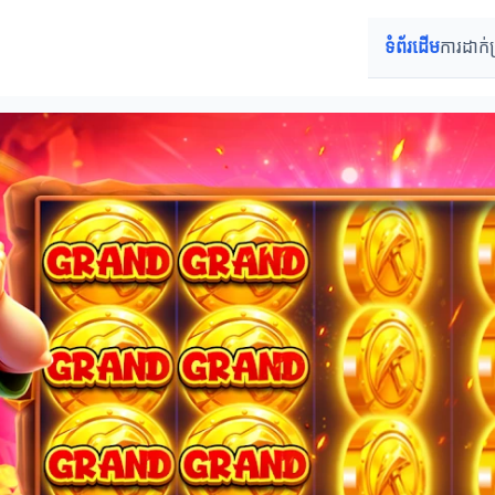
ទំព័រដើម
ការដាក់