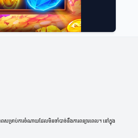
្ធភាពសម្រាប់ការចំណាយដែលមិនចាំបាច់នឹងការពន្យារពេល។ នៅក្នុង