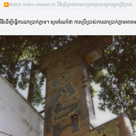
▶
Watch Video related to: វិធីប្រើប្រាស់ការដកប្រាក់ភ្លាមសម្រាប់អ្នកប្រើប្រាស់
ដើម្បីធ្វើការដកប្រាក់ភ្លាម។ សូមចំណាំថា ការប្រើប្រាស់ការដកប្រាក់ភ្លាមអា