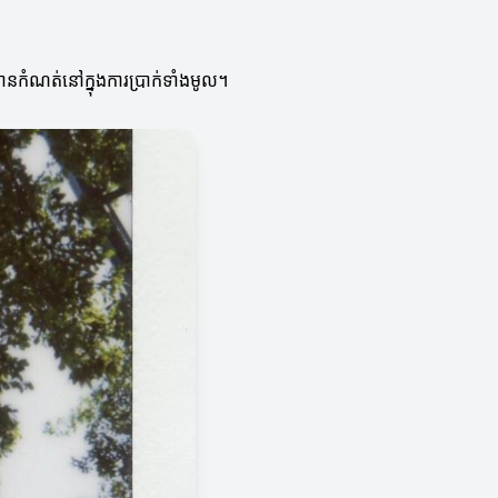
ចមានកំណត់នៅក្នុងការប្រាក់ទាំងមូល។