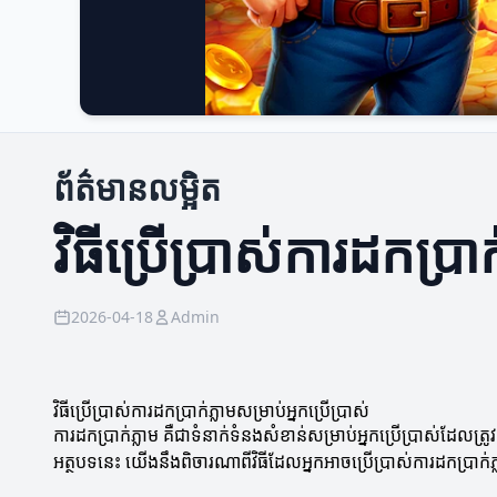
ព័ត៌មានលម្អិត
វិធីប្រើប្រាស់ការដកប្រាក
2026-04-18
Admin
វិធីប្រើប្រាស់ការដកប្រាក់ភ្លាមសម្រាប់អ្នកប្រើប្រាស់
ការដកប្រាក់ភ្លាម គឺជាទំនាក់ទំនងសំខាន់សម្រាប់អ្នកប្រើប្រាស់ដែ
អត្ថបទនេះ យើងនឹងពិចារណាពីវិធីដែលអ្នកអាចប្រើប្រាស់ការដកប្រាក