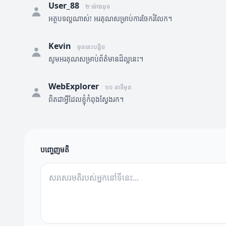
User_88
២ ម៉ោងមុន
អត្ថបទល្អណាស់! អរគុណសម្រាប់ការចែករំលែក។
Kevin
មុននេះបន្តិច
សូមអរគុណសម្រាប់ព័ត៌មានដ៏ល្អនេះ។
WebExplorer
១០ នាទីមុន
ពិតជាអ្វីដែលខ្ញុំកំពុងស្វែងរក។
បញ្ចេញមតិ