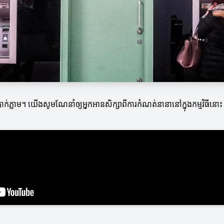
្រាក់ភ្លាម។ យើងសូមណែនាំឲ្យអ្នកអានសិក្សាពីការកំណត់នានានៅក្នុងកម្មវិធីន