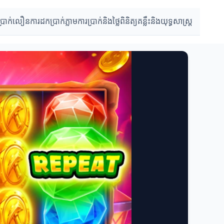
ប្រាក់លឿន
ការដកប្រាក់ភ្លាម
ការប្រាក់និងថ្លៃពិនិត្យ
គន្លឹះនិងយុទ្ធសាស្រ្ត