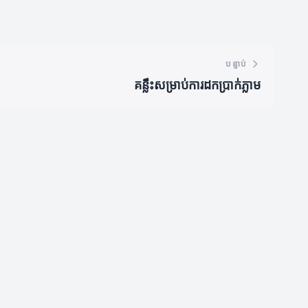
បន្ទាប់
គន្លឹះសម្រាប់ការដកប្រាក់ភ្លាម